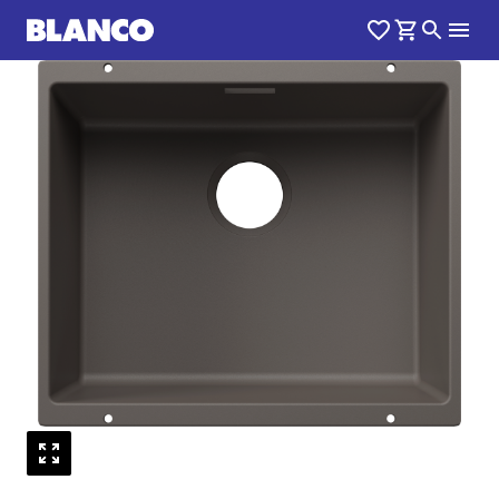
1
0
/