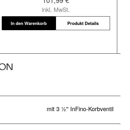
inkl. MwSt.
In den Warenkorb
Produkt Details
ION
mit 3 ½'' InFino-Korbventil