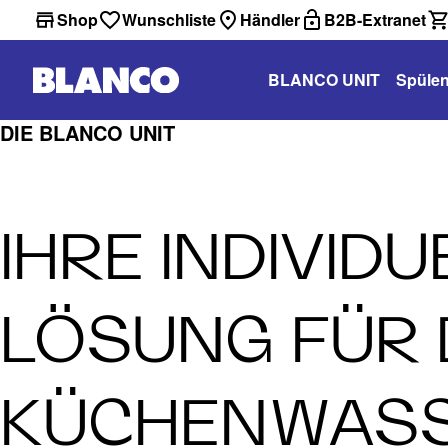
Shop
Wunschliste
Händler
B2B-Extranet
BLANCO UNIT
Spüle
DIE BLANCO UNIT
IHRE INDIVIDU
LÖSUNG FÜR 
KÜCHEN­WAS