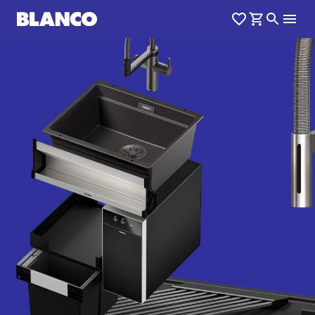
1
0
/