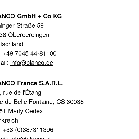
ANCO GmbH + Co KG
hinger Straße 59
38 Oberderdingen
tschland
.: +49 7045 44-81100
ail:
info@blanco.de
NCO France S.A.R.L.
, rue de l’Étang
e de Belle Fontaine, CS 30038
51 Marly Cedex
nkreich
.: +33 (0)387311396
ail:
info@blanco.fr