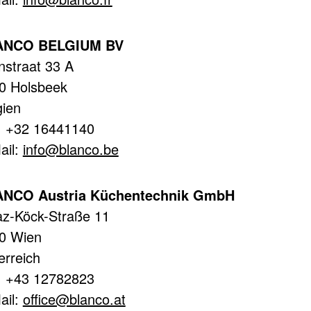
ANCO BELGIUM BV
nstraat 33 A
0 Holsbeek
gien
.: +32 16441140
ail:
info@blanco.be
NCO Austria Küchentechnik GmbH
az-Köck-Straße 11
0 Wien
erreich
.: +43 12782823
ail:
office@blanco.at