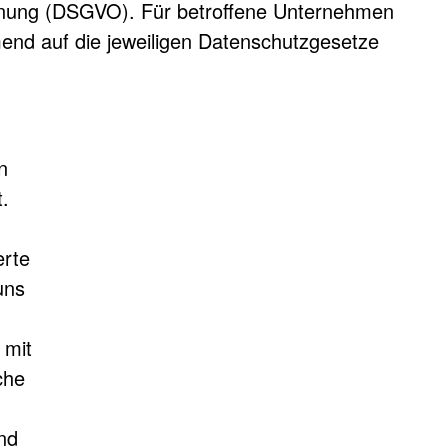
rdnung (DSGVO). Für betroffene Unternehmen
nd auf die jeweiligen Datenschutzgesetze
n
.
erte
uns
 mit
che
nd