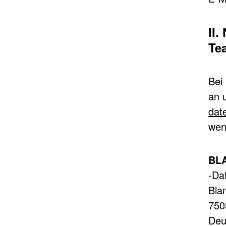
II
Te
Bei
an 
dat
wen
BLA
-Da
Bla
750
Deu