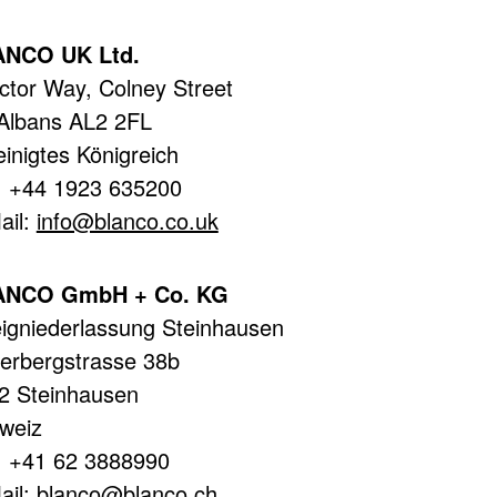
NCO UK Ltd.
ictor Way, Colney Street
 Albans AL2 2FL
einigtes Königreich
.: +44 1923 635200
ail:
info@blanco.co.uk
ANCO GmbH + Co. KG
igniederlassung Steinhausen
terbergstrasse 38b
2 Steinhausen
weiz
.: +41 62 3888990
ail:
blanco@blanco.ch