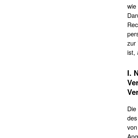
wie
Dar
Rec
per
zur
ist
I.
Ve
Ver
Die
des
von
Ang