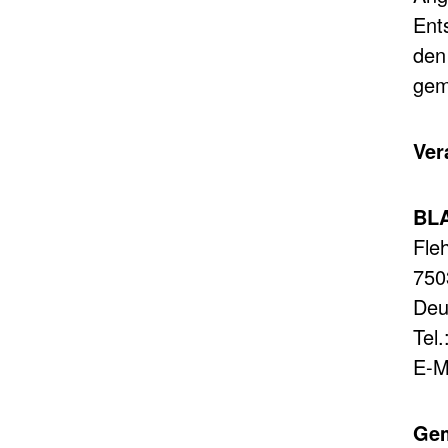
Ent
den
gem
Ver
BLA
Fle
750
Deu
Tel
E-M
Gem