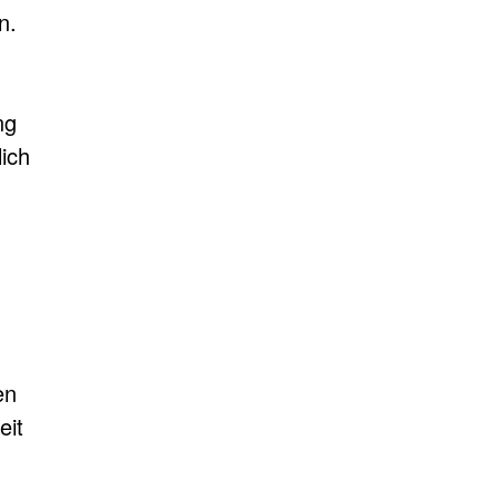
n.
ng
ich
en
eit