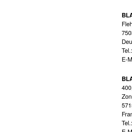
BL
Fle
750
Deu
Tel
E-M
BLA
400
Zon
571
Fra
Tel
E-M