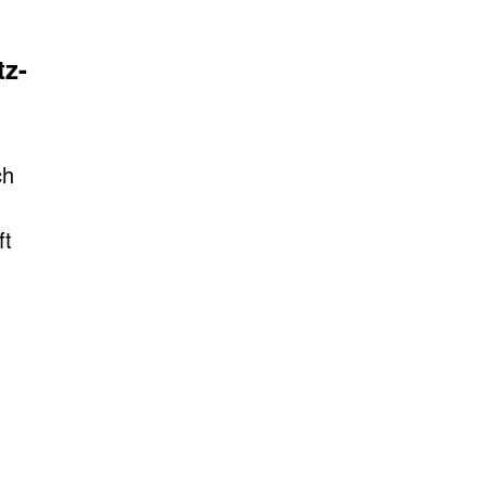
tz-
ch
ft