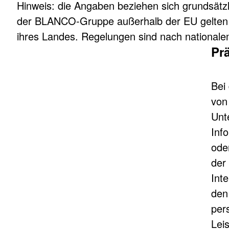
Hinweis: die Angaben beziehen sich grundsät
der BLANCO-Gruppe außerhalb der EU gelten 
ihres Landes. Regelungen sind nach national
Pr
Bei
von
Unt
Info
oder
der
Int
den
per
Lei