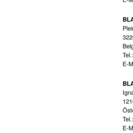
BL
Plei
322
Bel
Tel
E-M
BLA
Ign
121
Öst
Tel
E-M