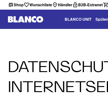
Shop
Wunschliste
Händler
B2B-Extranet
BLANCO UNIT
Spüle
DATENSCHU
INTERNETSEI