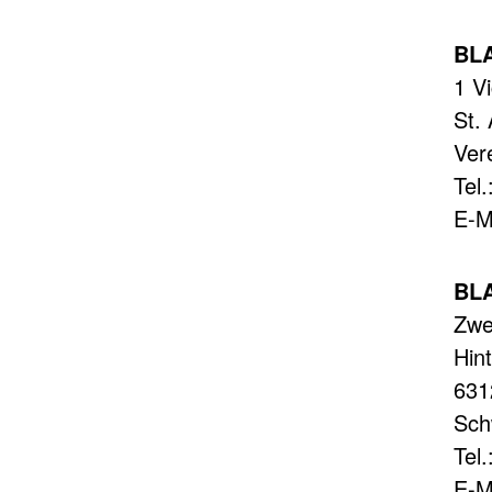
BLA
1 V
St.
Ver
Tel
E-M
BL
Zwe
Hin
631
Sch
Tel
E-M