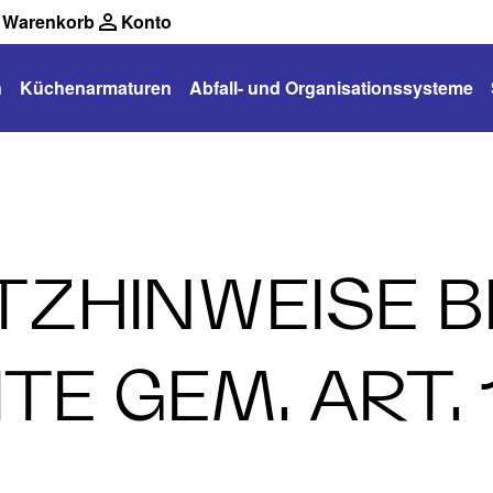
Warenkorb
Konto
n
Küchenarmaturen
Abfall- und Organisationssysteme
TZHINWEISE 
TE GEM. ART.