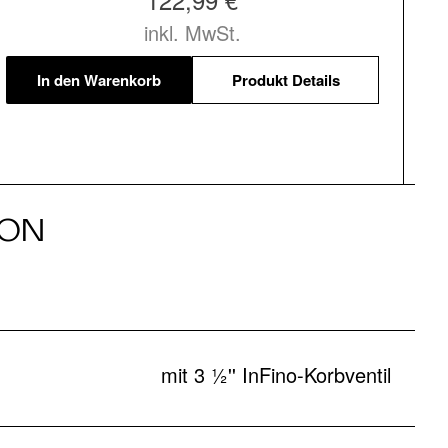
inkl. MwSt.
In den Warenkorb
Produkt Details
ION
mit 3 ½'' InFino-Korbventil