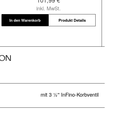
inkl. MwSt.
In den Warenkorb
Produkt Details
ION
mit 3 ½'' InFino-Korbventil