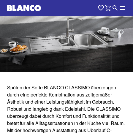
1
0
/
Spülen der Serie BLANCO CLASSIMO überzeugen
durch eine perfekte Kombination aus zeitgemäßer
CLASSIMO
Ästhetik und einer Leistungsfähigkeit im Gebrauch.
Robust und langlebig dank Edelstahl. Die CLASSIMO
überzeugt dabei durch Komfort und Funktionalität und
Das perfekte Zusammenspiel aus Design und
bietet für alle Alltagssituationen in der Küche viel Raum.
Mit der hochwertigen Ausstattung aus Überlauf C-
praktischer Funktionalität