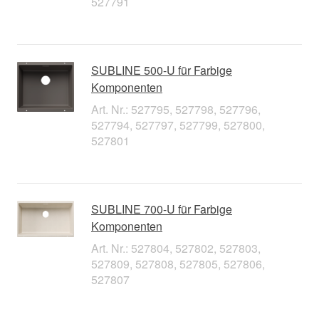
527791
SUBLINE 500-U für Farbige
Komponenten
Art. Nr.: 527795, 527798, 527796,
527794, 527797, 527799, 527800,
527801
SUBLINE 700-U für Farbige
Komponenten
Art. Nr.: 527804, 527802, 527803,
527809, 527808, 527805, 527806,
527807