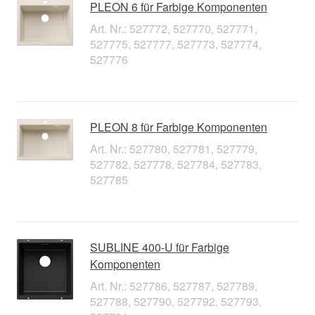
PLEON 6 für Farbige Komponenten
Art. Nr.: 527772, 527770, 527771,
527775, 527777, 527773, 527774,
527776
PLEON 8 für Farbige Komponenten
Art. Nr.: 527780, 527781, 527779,
527782, 527778, 527784, 527783,
527785
SUBLINE 400-U für Farbige
Komponenten
Art. Nr.: 527786, 527787, 527789,
527788, 527790, 527792, 527793,