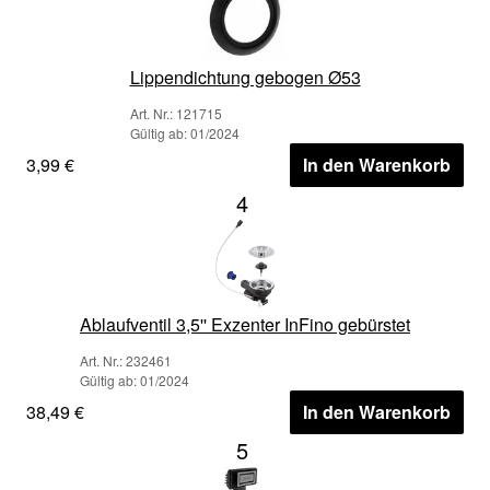
Lippendichtung gebogen Ø53
Art. Nr.: 121715
Gültig ab: 01/2024
3,99 €
In den Warenkorb
4
Ablaufventil 3,5'' Exzenter InFino gebürstet
Art. Nr.: 232461
Gültig ab: 01/2024
38,49 €
In den Warenkorb
5