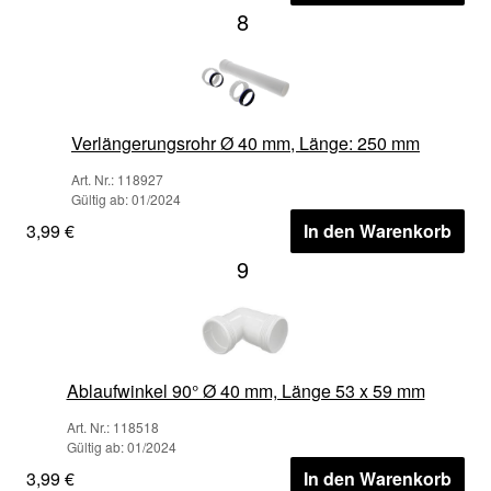
8
Verlängerungsrohr Ø 40 mm, Länge: 250 mm
Art. Nr.: 118927
Gültig ab: 01/2024
3,99 €
In den Warenkorb
9
Ablaufwinkel 90° Ø 40 mm, Länge 53 x 59 mm
Art. Nr.: 118518
Gültig ab: 01/2024
3,99 €
In den Warenkorb