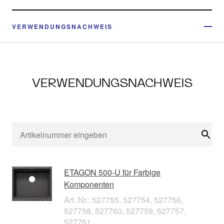
VERWENDUNGSNACHWEIS
VERWENDUNGSNACHWEIS
Suc
ETAGON 500-U für Farbige
Komponenten
Art. Nr.: 527755, 527754, 527756,
527758, 527760, 527759, 527757,
527761