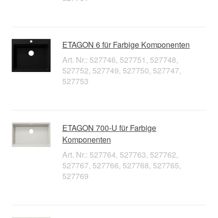
ETAGON 6 für Farbige Komponenten
Art. Nr.: 527746, 527751, 527748,
527752, 527749, 527750, 527747,
527753
ETAGON 700-U für Farbige
Komponenten
Art. Nr.: 527764, 527763, 527762,
527767, 527766, 527768, 527765,
527769