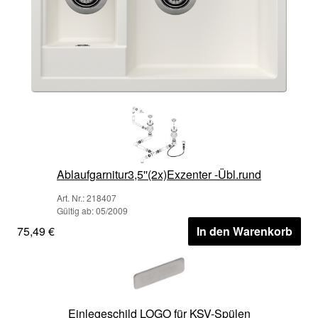
Ablaufgarnitur3,5''(2x)Exzenter -Übl.rund
Art. Nr.: 218407
Gültig ab: 05/2009
75,49 €
In den Warenkorb
Einlegeschild LOGO für KSV-Spülen