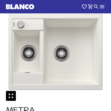
1
0
/
METRA