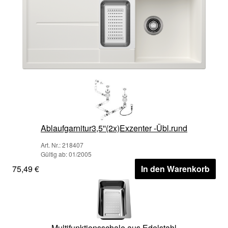
Ablaufgarnitur3,5''(2x)Exzenter -Übl.rund
Art. Nr.: 218407
Gültig ab: 01/2005
75,49 €
In den Warenkorb
Multifunktionsschale aus Edelstahl