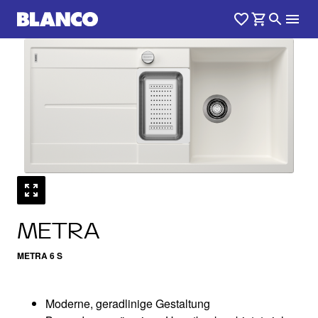
1
0
/
METRA
METRA 6 S
Moderne, geradlinige Gestaltung