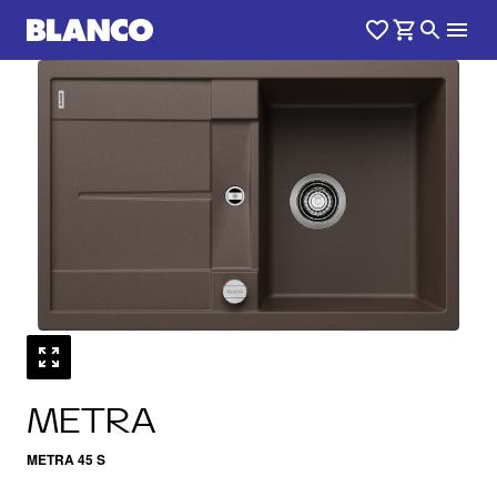
1
0
/
METRA
METRA 45 S