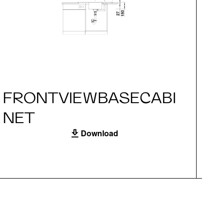
FRONTVIEWBASECABI
S
NET
Download