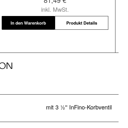
inkl. MwSt.
In den Warenkorb
Produkt Details
ION
mit 3 ½'' InFino-Korbventil