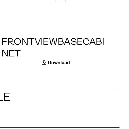
FRONTVIEWBASECABI
S
NET
Download
LE