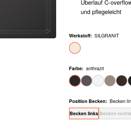
Überlauf C-overflow
und pflegeleicht
Werkstoff
:
SILGRANIT
Farbe
:
anthrazit
Position Becken
:
Becken li
Becken links
Becken recht