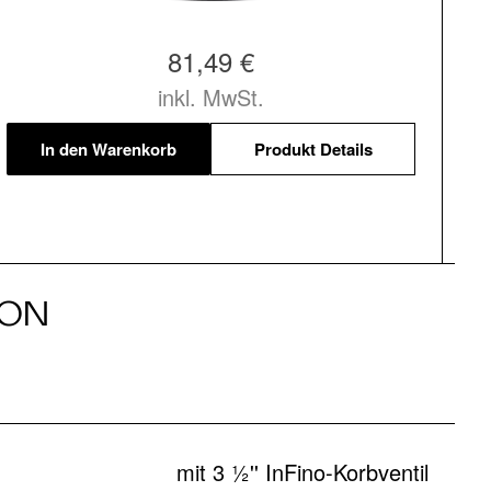
81,49 €
inkl. MwSt.
In den Warenkorb
Produkt Details
ION
mit 3 ½'' InFino-Korbventil