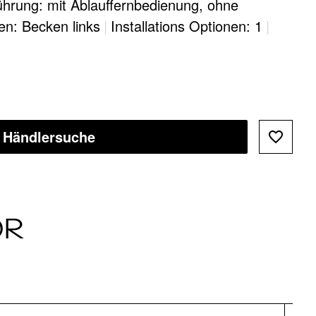
hrung: mit Ablauffernbedienung, ohne
en: Becken links
|
Installations Optionen: 1
|
Händlersuche
ÖR