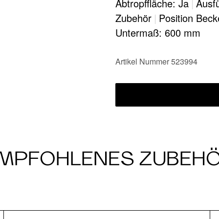
Abtropffläche: Ja
|
Ausfü
Zubehör
|
Position Beck
Untermaß: 600 mm
Artikel Nummer 523994
MPFOHLENES ZUBEH