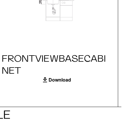
FRONTVIEWBASECABI
S
NET
Download
LE