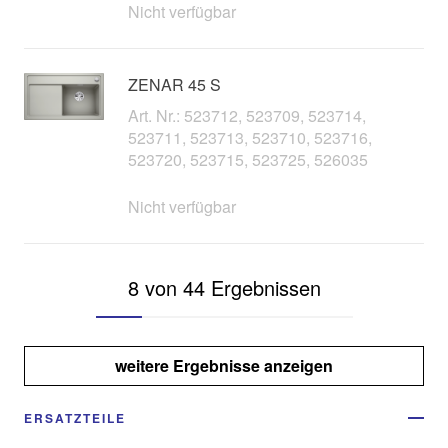
Nicht verfügbar
ZENAR 45 S
Art. Nr.: 523712, 523709, 523714,
523711, 523713, 523710, 523716,
523720, 523715, 523725, 526035
Nicht verfügbar
8 von 44 Ergebnissen
weitere Ergebnisse anzeigen
ERSATZTEILE