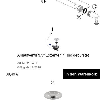
1
Ablaufventil 3,5'' Exzenter InFino gebürstet
Art. Nr.: 232461
Gültig ab: 12/2016
38,49 €
In den Warenkorb
2