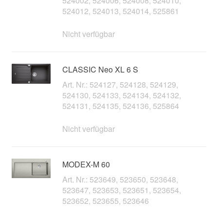
524002, 524006, 524008, 524010,
524012, 524013, 524014, 525861
Nicht verfügbar
CLASSIC Neo XL 6 S
Art. Nr.: 524127, 524128, 524129,
524130, 524133, 524134, 524132,
524131, 524135, 524136, 525864
Nicht verfügbar
MODEX-M 60
Art. Nr.: 523649, 523650, 523648,
523647, 523653, 523651, 523654,
523652, 523655, 523646