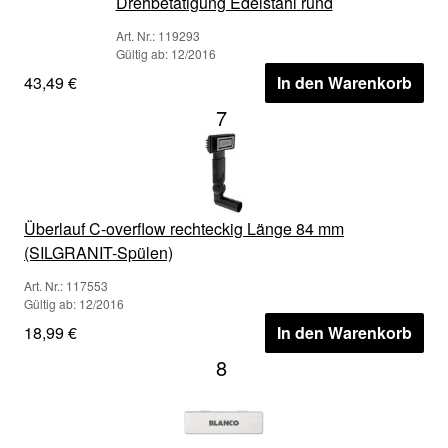
Drehbetätigung Edelstahl rund
Art. Nr.: 119293
Gültig ab: 12/2016
43,49 €
In den Warenkorb
7
Überlauf C-overflow rechteckig Länge 84 mm
(SILGRANIT-Spülen)
Art. Nr.: 117553
Gültig ab: 12/2016
18,99 €
In den Warenkorb
8