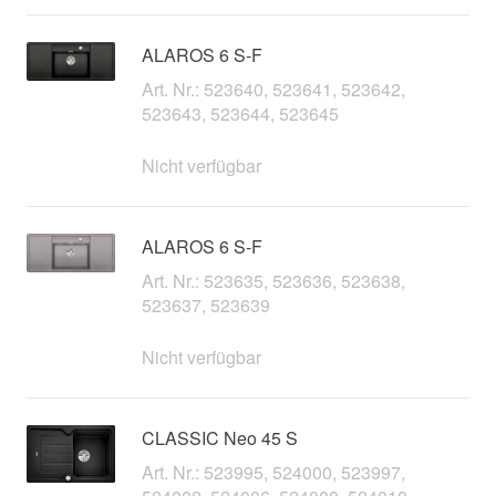
ALAROS 6 S-F
Art. Nr.: 523640, 523641, 523642,
523643, 523644, 523645
Nicht verfügbar
ALAROS 6 S-F
Art. Nr.: 523635, 523636, 523638,
523637, 523639
Nicht verfügbar
CLASSIC Neo 45 S
Art. Nr.: 523995, 524000, 523997,