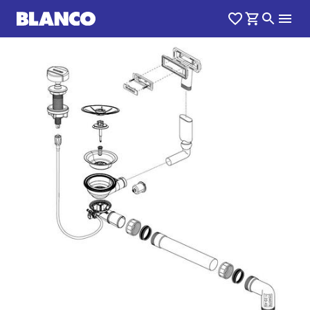
1
0
/