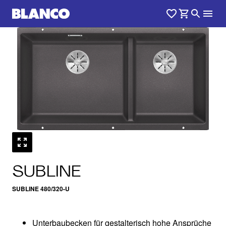
1
0
/
SUBLINE
SUBLINE 480/320-U
Unterbaubecken für gestalterisch hohe Ansprüche