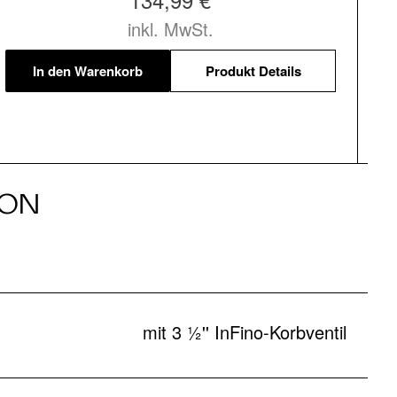
inkl. MwSt.
In den Warenkorb
Produkt Details
ION
mit 3 ½'' InFino-Korbventil