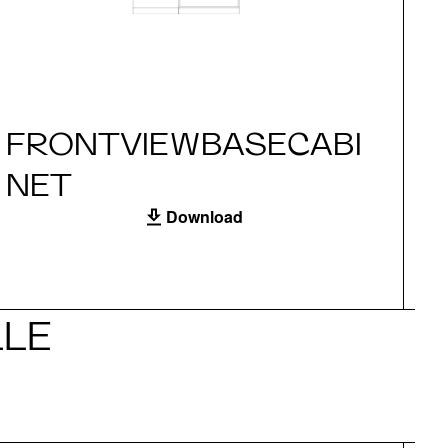
FRONTVIEWBASECABI
S
NET
Download
LLE