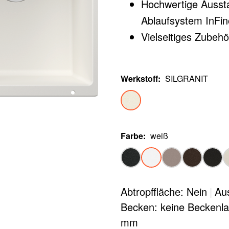
Hochwertige Aussta
Ablaufsystem InFino
Vielseitiges Zubehör
Werkstoff
:
SILGRANIT
Farbe
:
weiß
Abtropffläche: Nein
|
Au
Becken: keine Beckenl
mm