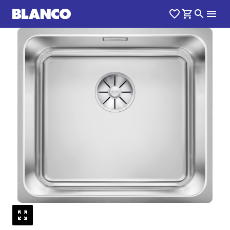
1
0
/