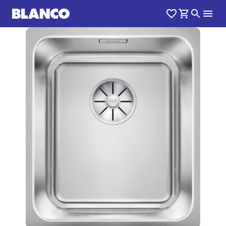
1
0
/