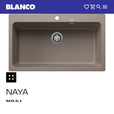
1
0
/
NAYA
NAYA XL 9