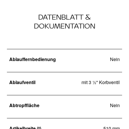
DATENBLATT &
DOKUMENTATION
Ablauffernbedienung
Nein
Ablaufventil
mit 3 ½'' Korbventil
Abtropffläche
Nein
Artikelbreite (t)
510 mm