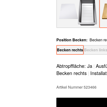
Position Becken
:
Becken re
Becken rechts
Becken link
Abtropffläche: Ja
|
Ausfü
Becken rechts
|
Installa
Artikel Nummer 523466