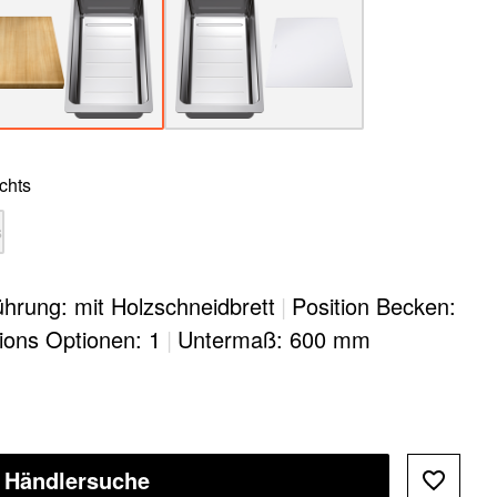
chts
s
hrung: mit Holzschneidbrett
|
Position Becken:
tions Optionen: 1
|
Untermaß: 600 mm
Händlersuche