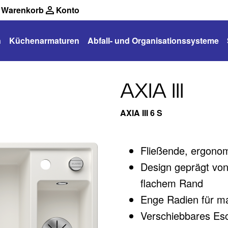
Warenkorb
Konto
n
Küchenarmaturen
Abfall- und Organisationssysteme
AXIA III
AXIA III 6 S
Fließende, ergonom
Design geprägt von
flachem Rand
Enge Radien für m
Verschiebbares Es