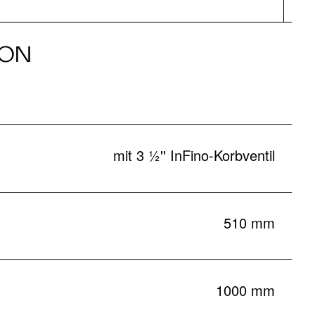
ION
mit 3 ½'' InFino-Korbventil
510 mm
1000 mm