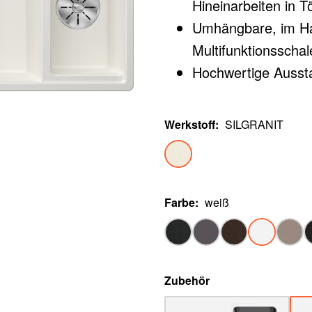
Hineinarbeiten in 
Umhängbare, im Hau
Multifunktionsschal
Hochwertige Aussta
overflow und Ablauf
pflegeleicht
Werkstoff
:
SILGRANIT
Farbe
:
weiß
Zubehör