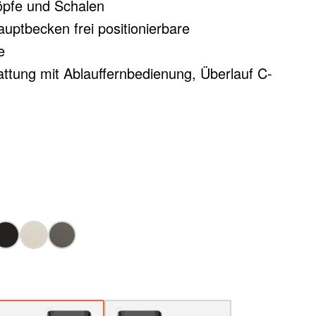
Töpfe und Schalen
ptbecken frei positionierbare
e
ttung mit Ablauffernbedienung, Überlauf C-
system InFino - elegant integriert und