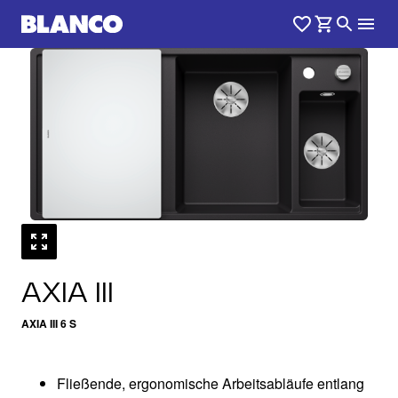
1
0
/
AXIA III
AXIA III 6 S
Fließende, ergonomische Arbeitsabläufe entlang