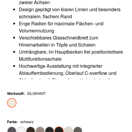
zweier Achsen
Design geprägt von klaren Linien und besonders
schmalem, flachem Rand
Enge Radien für maximale Flächen- und
Volumennutzung
Verschiebbares Glasschneidbrett zum
Hineinarbeiten in Töpfe und Schalen
Umhängbare, im Hauptbecken frei positionierbare
Multifunktionsschale
Hochwertige Ausstattung mit integrierter
Ablauffernbedienung, Überlauf C-overflow und
Ablaufsystem InFino - elegant integriert und
pflegeleicht
Werkstoff
:
SILGRANIT
Farbe
:
schwarz