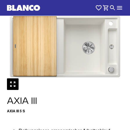
1
0
/
AXIA III
AXIA III 5 S