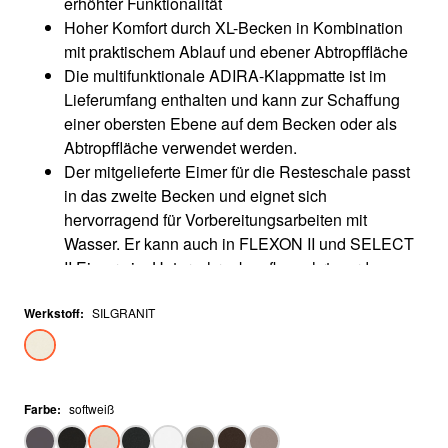
erhöhter Funktionalität
Hoher Komfort durch XL-Becken in Kombination
mit praktischem Ablauf und ebener Abtropffläche
Die multifunktionale ADIRA-Klappmatte ist im
Lieferumfang enthalten und kann zur Schaffung
einer obersten Ebene auf dem Becken oder als
Abtropffläche verwendet werden.
Der mitgelieferte Eimer für die Resteschale passt
in das zweite Becken und eignet sich
hervorragend für Vorbereitungsarbeiten mit
Wasser. Er kann auch in FLEXON II und SELECT
II Eimern im Unterschrank aufbewahrt werden.
Reversibel einbaubar
Werkstoff
:
SILGRANIT
Farbe
:
softweiß