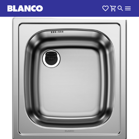
1
0
/