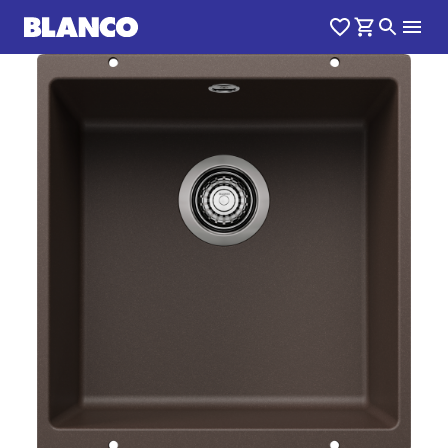
1
0
/