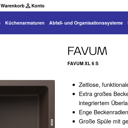
Warenkorb
Konto
n
Küchenarmaturen
Abfall- und Organisationssysteme
FAVUM
FAVUM XL 6 S
Zeitlose, funktiona
Extra großes Becke
integriertem Überla
Enge Beckenradien 
Große Spüle mit ge