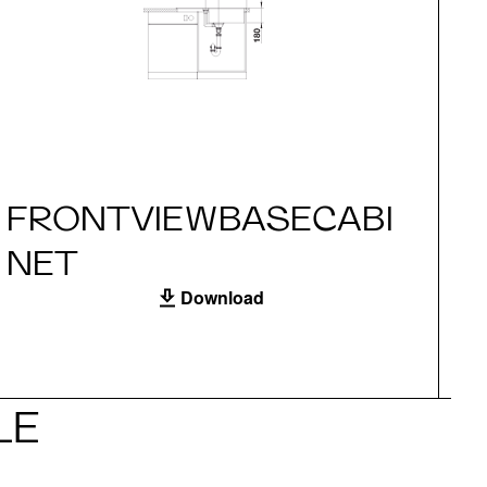
FRONTVIEWBASECABI
S
NET
Download
LE