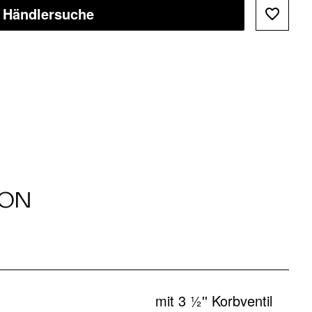
Händlersuche
ION
mit 3 ½'' Korbventil