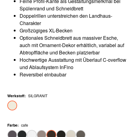
Feine Profil-Kante als Gestaltungsmerkmal bei
Spülenrand und Schneidbrett
Doppelrillen unterstreichen den Landhaus-
Charakter
Großzügiges XL-Becken
Optionales Schneidbrett aus massiver Esche,
auch mit Ornament-Dekor erhältlich, variabel auf
Abtropffläche und Becken platzierbar
Hochwertige Ausstattung mit Überlauf C-overflow
und Ablaufsystem InFino
Reversibel einbaubar
Werkstoff
:
SILGRANIT
Farbe
:
cafe