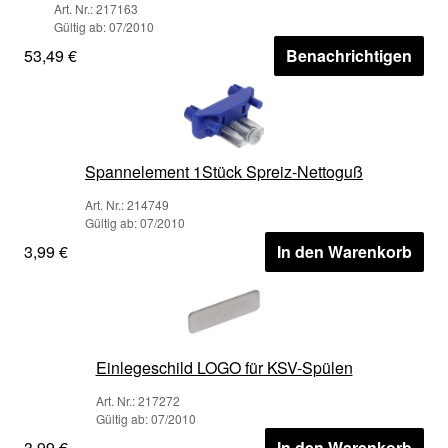
Art. Nr.: 217163
Gültig ab: 07/2010
53,49 €
Benachrichtigen
Spannelement 1Stück Spreiz-Nettoguß
Art. Nr.: 214749
Gültig ab: 07/2010
3,99 €
In den Warenkorb
Einlegeschild LOGO für KSV-Spülen
Art. Nr.: 217272
Gültig ab: 07/2010
3,99 €
In den Warenkorb