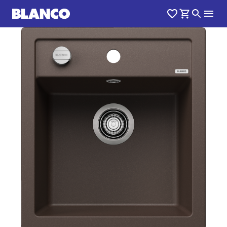
1
0
/