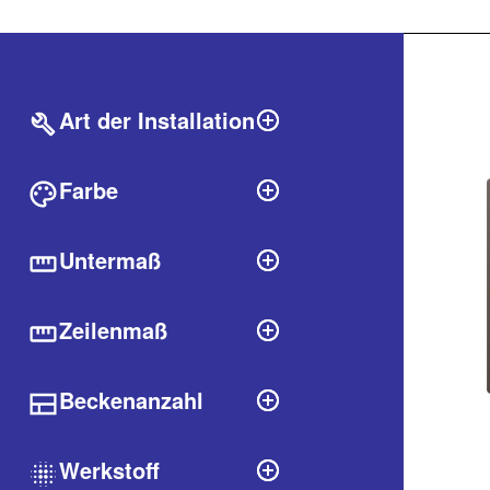
Filter
labels.produ
Art der Installation
Farbe
Untermaß
Zeilenmaß
Beckenanzahl
Werkstoff