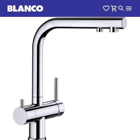
1
0
/