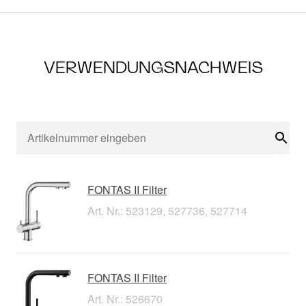
VERWENDUNGSNACHWEIS
Suc
FONTAS II Filter
Art. Nr.: 523129, 527736, 527714
FONTAS II Filter
Art. Nr.: 526670