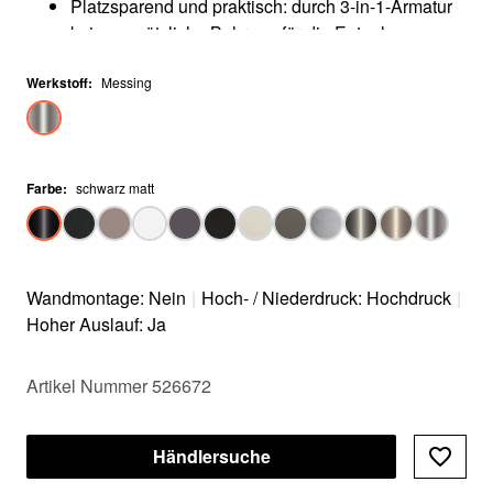
Platzsparend und praktisch: durch 3-in-1-Armatur
keine zusätzliche Bohrung für die Entnahme von
gefiltertem Wasser notwendig
Werkstoff
Oberflächen-Ausführungen in perfekter
:
Messing
Abstimmung zu Spülen und Becken
Für die Installation mit einem Wasser-Filter-System
(Filtersystem nicht im Lieferumfang enthalten)
Farbe
:
schwarz matt
Wandmontage: Nein
|
Hoch- / Niederdruck: Hochdruck
|
Hoher Auslauf: Ja
Artikel Nummer 526672
Händlersuche