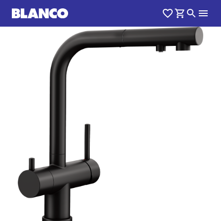
1
0
/