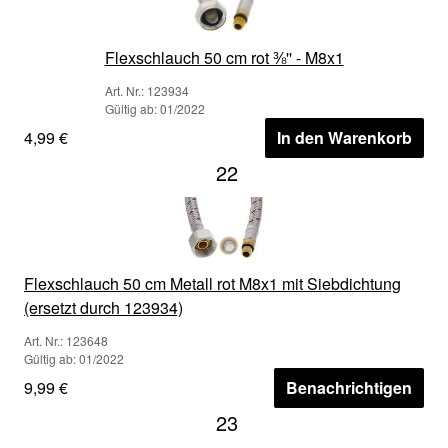
Flexschlauch 50 cm rot ⅜'' - M8x1
Art. Nr.: 123934
Gültig ab: 01/2022
4,99 €
In den Warenkorb
22
Flexschlauch 50 cm Metall rot M8x1 mit Siebdichtung
(ersetzt durch 123934)
Art. Nr.: 123648
Gültig ab: 01/2022
9,99 €
Benachrichtigen
23