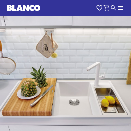
1
0
/