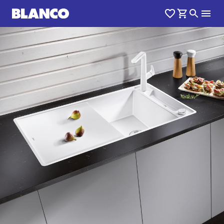
1
0
/