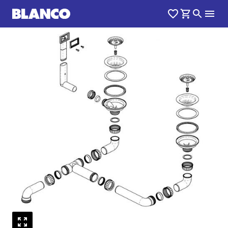
1
0
/