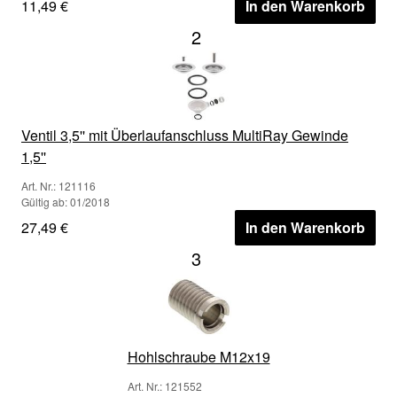
11,49 €
In den Warenkorb
2
Ventil 3,5'' mit Überlaufanschluss MultiRay Gewinde
1,5''
Art. Nr.: 121116
Gültig ab: 01/2018
27,49 €
In den Warenkorb
3
Hohlschraube M12x19
Art. Nr.: 121552