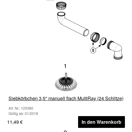
1
Siebkörbchen 3,5'' manuell flach MultiRay (24 Schlitze)
Art. Nr.: 120380
Gültig ab: 01/2018
11,49 €
In den Warenkorb