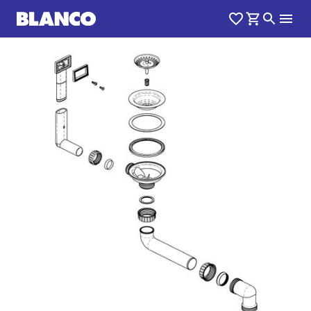
1
0
/