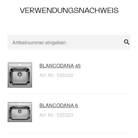
VERWENDUNGSNACHWEIS
Suc
BLANCODANA 45
Art. Nr.: 525322
BLANCODANA 6
Art. Nr.: 525323