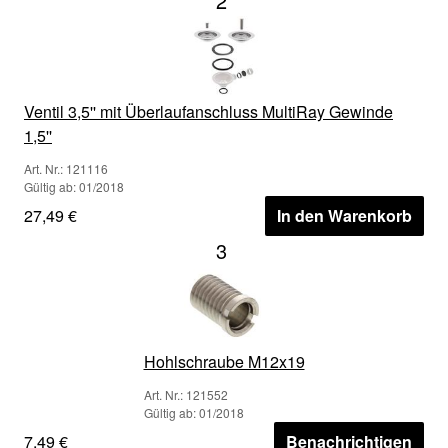
2
Ventil 3,5'' mit Überlaufanschluss MultiRay Gewinde
1,5''
Art. Nr.: 121116
Gültig ab: 01/2018
27,49 €
In den Warenkorb
3
Hohlschraube M12x19
Art. Nr.: 121552
Gültig ab: 01/2018
7,49 €
Benachrichtigen