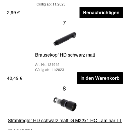
Gültig ab: 11/2023
2,99 €
Benachrichtigen
7
Brausekopf HD schwarz matt
Art. Nr.: 124945
Gültig ab: 11/2023
40,49 €
In den Warenkorb
8
Strahlregler HD schwarz matt IG M22x1 HC Laminar TT
Art. Nr.: 124904