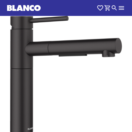
1
0
/