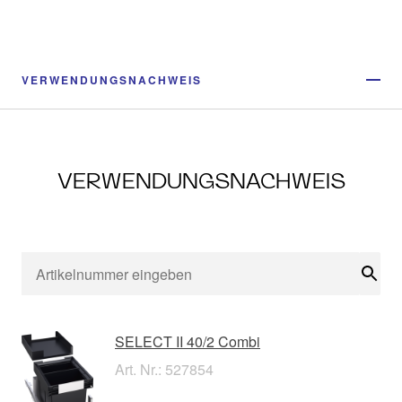
VERWENDUNGSNACHWEIS
VERWENDUNGSNACHWEIS
Suc
SELECT II 40/2 Combi
Art. Nr.: 527854