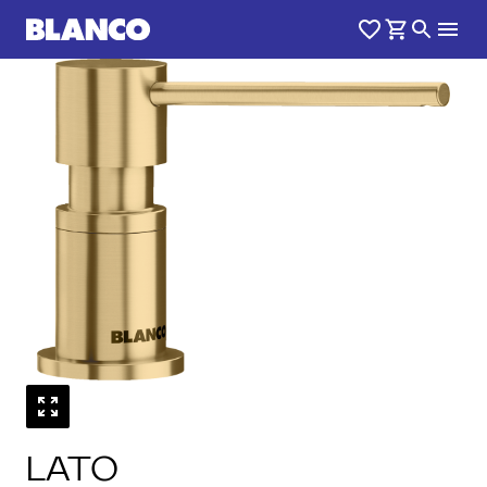
1
0
/
LATO