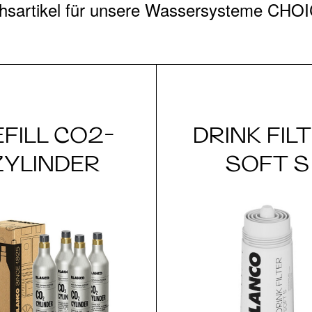
rauchsartikel für unsere Wassersysteme 
EFILL CO2-
DRINK FIL
ZYLINDER
SOFT S