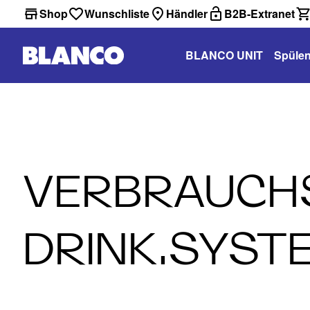
Shop
Wunschliste
Händler
B2B-Extranet
BLANCO UNIT
Spüle
VERBRAUCHS
DRINK.SYST