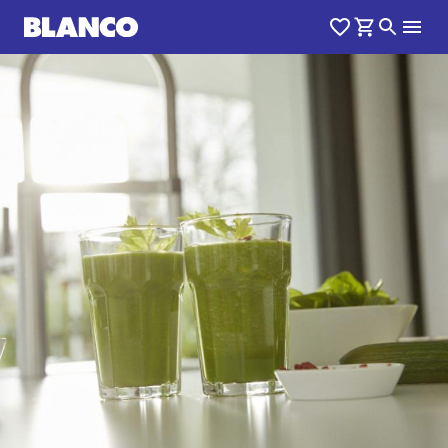
1
0
/