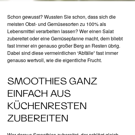
Schon gewusst? Wussten Sie schon, dass sich die
meisten Obst- und Gemüsesorten zu 100% als
10 TIPPS FÜR DEN
Lebensmittel verarbeiten lassen? Wer einen Salat
zubereitet oder eine Gemüsepfanne macht, dem bliebt
SMOOTHIE-
fast immer ein genauso großer Berg an Resten übrig.
Dabei sind diese vermeintlichen “Abfälle” fast immer
ANFÄNGER
genauso wertvoll, wie die eigentliche Frucht.
SMOOTHIES GANZ
EINFACH AUS
KÜCHENRESTEN
ZUBEREITEN
Wer daraus Smoothies zubereitet, der schlägt gleich