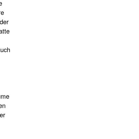
e
re
 der
atte
auch
äume
en
er
.