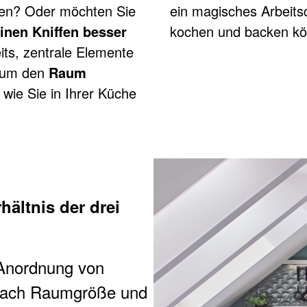
nen? Oder möchten Sie
ein magisches Arbeitsd
inen Kniffen besser
kochen und backen kö
REICHE IN DE
its, zentrale Elemente
, um den
Raum
, wie Sie in Ihrer Küche
hältnis der drei
 Anordnung von
 nach Raumgröße und