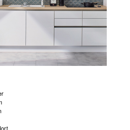
er
m
n
dort