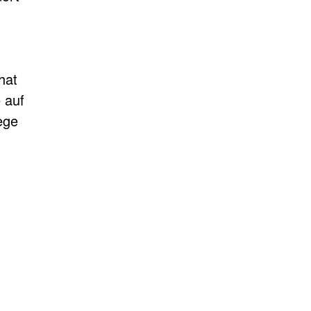
hat
 auf
ege