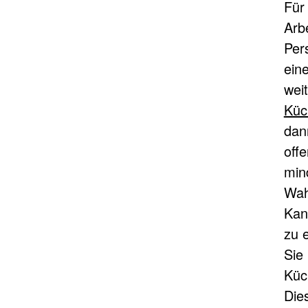
Für
Arb
Per
ein
weit
Küc
dan
off
min
Wah
Kan
zu 
Sie
Küc
Die