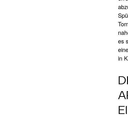
abz
Spü
Tom
nah
es 
ein
in 
D
A
E