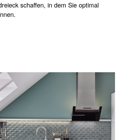
reieck schaffen, in dem Sie optimal
nnen.
R KÜCHE