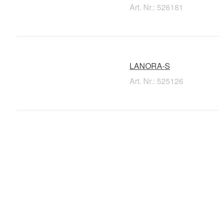
Art. Nr.: 526181
LANORA-S
Art. Nr.: 525126