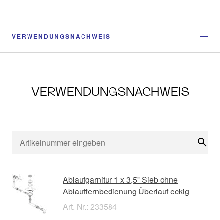
VERWENDUNGSNACHWEIS
VERWENDUNGSNACHWEIS
Suc
Ablaufgarnitur 1 x 3,5'' Sieb ohne
Ablauffernbedienung Überlauf eckig
Art. Nr.: 233584