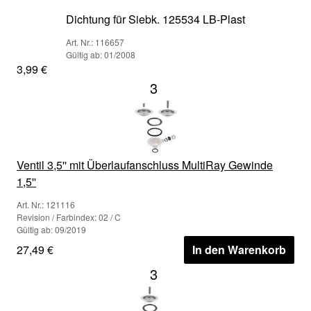
Dichtung für Siebk. 125534 LB-Plast
Art. Nr.: 116657
Gültig ab: 01/2008
3,99 €
3
Ventil 3,5'' mit Überlaufanschluss MultiRay Gewinde
1,5''
Art. Nr.: 121116
Revision / Farbindex: 02 / C
Gültig ab: 09/2019
27,49 €
In den Warenkorb
3