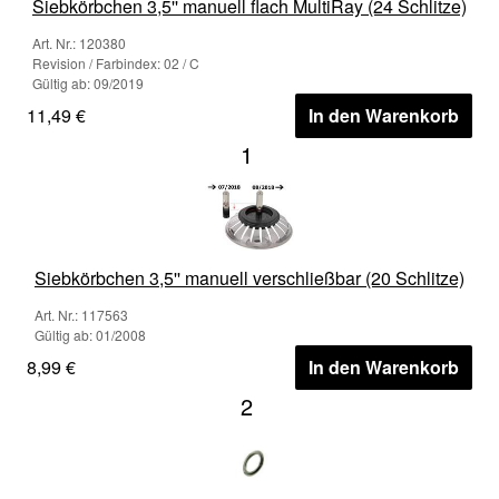
Siebkörbchen 3,5'' manuell flach MultiRay (24 Schlitze)
Art. Nr.: 120380
Revision / Farbindex: 02 / C
Gültig ab: 09/2019
11,49 €
In den Warenkorb
1
Siebkörbchen 3,5'' manuell verschließbar (20 Schlitze)
Art. Nr.: 117563
Gültig ab: 01/2008
8,99 €
In den Warenkorb
2