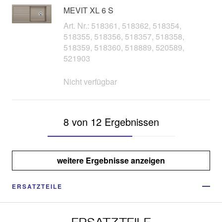
MEVIT XL 6 S
Art. Nr.: 518361, 518362, 518354,
518355, 518356, 518357, 518358,
518359, 518360, 518889, 520589,
521903
Nicht verfügbar
8 von 12 Ergebnissen
weitere Ergebnisse anzeigen
ERSATZTEILE