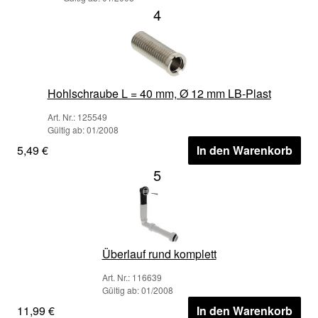
4
Hohlschraube L = 40 mm, Ø 12 mm LB-Plast
Art. Nr.: 125549
Gültig ab: 01/2008
5,49 €
In den Warenkorb
5
Überlauf rund komplett
Art. Nr.: 116639
Gültig ab: 01/2008
11,99 €
In den Warenkorb