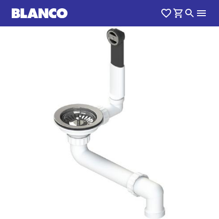
1
0
/