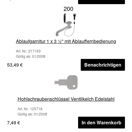
200
Ablaufgarnitur 1 x 3 ½'' mit Ablauffernbedienung
Art. Nr.: 217163
Gültig ab: 01/2008
53,49 €
Benachrichtigen
Hohlschraubenschlüssel Ventilkelch Edelstahl
Art. Nr.: 125718
Gültig ab: 01/2008
7,49 €
In den Warenkorb