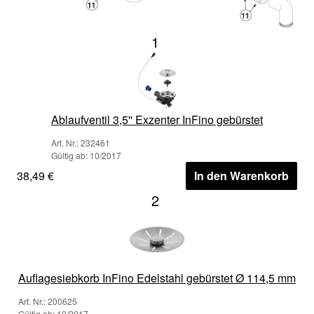
1
Ablaufventil 3,5'' Exzenter InFino gebürstet
Art. Nr.: 232461
Gültig ab: 10/2017
38,49 €
In den Warenkorb
2
Auflagesiebkorb InFino Edelstahl gebürstet Ø 114,5 mm
Art. Nr.: 200625
Gültig ab: 10/2017