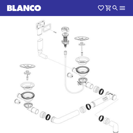
1
0
/