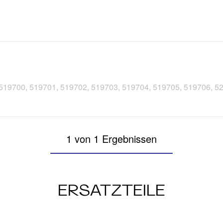
, 519700, 519701, 519702, 519703, 519704, 519705, 519706, 5
1 von 1 Ergebnissen
ERSATZTEILE