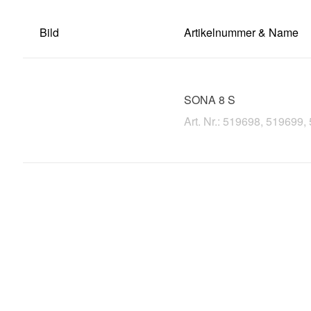
Bild
Artikelnummer & Name
SONA 8 S
Art. Nr.: 519698, 519699