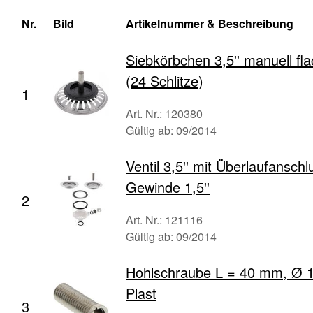
Nr.
Bild
Artikelnummer & Beschreibung
Siebkörbchen 3,5'' manuell fl
(24 Schlitze)
1
Art. Nr.: 120380
Gültig ab: 09/2014
Ventil 3,5'' mit Überlaufansch
Gewinde 1,5''
2
Art. Nr.: 121116
Gültig ab: 09/2014
Hohlschraube L = 40 mm, Ø 
Plast
3