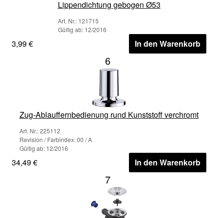
Lippendichtung gebogen Ø53
Art. Nr.: 121715
Gültig ab: 12/2016
3,99 €
In den Warenkorb
6
Zug-Ablauffernbedienung rund Kunststoff verchromt
Art. Nr.: 225112
Revision / Farbindex: 00 / A
Gültig ab: 12/2016
34,49 €
In den Warenkorb
7