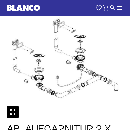
1
0
/
ABLAUFGARNITUR 2 X